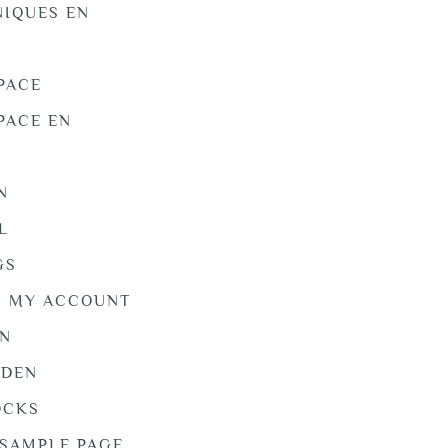
NIQUES EN
SPACE
SPACE EN
N
L
GS
MY ACCOUNT
EN
EDEN
OCKS
SAMPLE PAGE