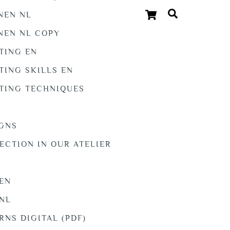
Cart
Search
NEN NL
NEN NL COPY
FTING EN
TING SKILLS EN
FTING TECHNIQUES
IGNS
LECTION IN OUR ATELIER
S
 EN
 NL
RNS DIGITAL (PDF)