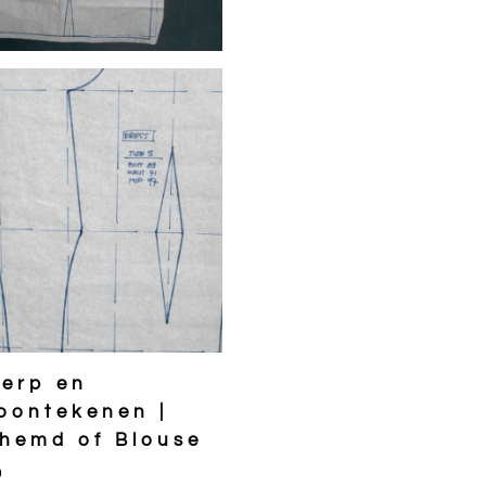
erp en
oontekenen |
hemd of Blouse
0