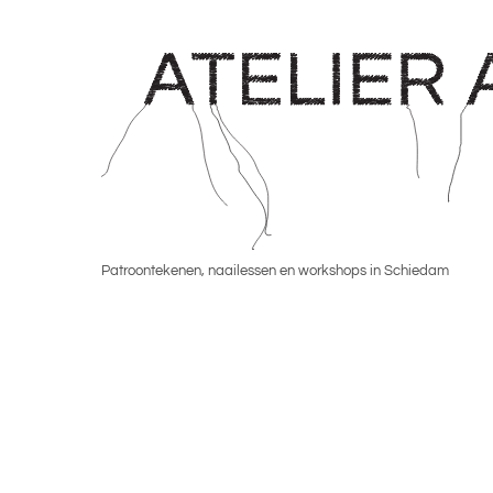
Skip
to
content
Patroontekenen, naailessen en workshops in Schiedam